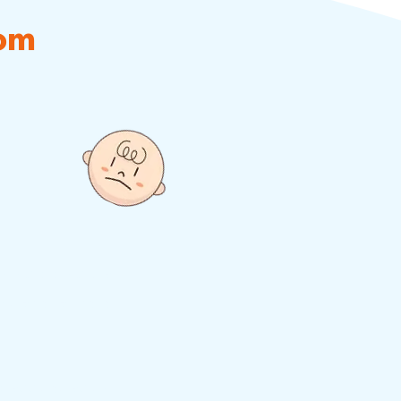
om
m os ciclos de
ode fazer para
ecessidades do