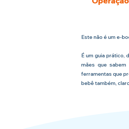
Operação
Este não é um e-boo
É um guia prático, 
mães que sabem e
ferramentas que pre
bebê também, claro!