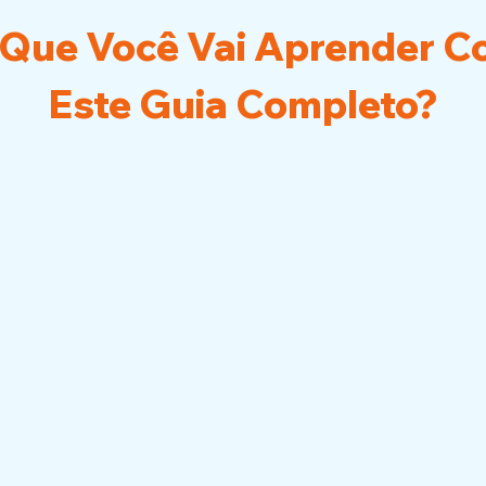
Que Você Vai Aprender
C
Este Guia Completo?
:​ O Enigma do Sono do Bebê
istérios do sono infantil! Entenda como funciona
bê, por que ele acorda tantas vezes e o que você p
ir melhor.
e de se sentir perdida e confusa! Compreenda as n