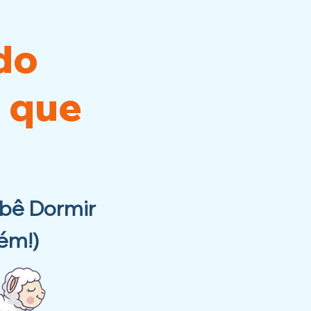
do
 que
bê Dormir
ém!)