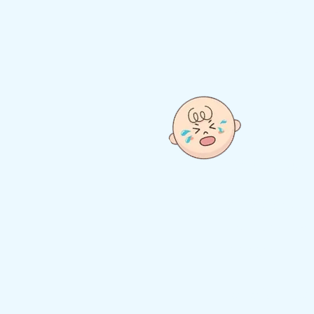
seu bebê e sin
Capítulo 2
Aprenda a deci
cada tipo de
situação
Benefício:
Ate