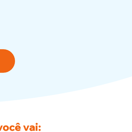
scansada, feliz
ocê vai: