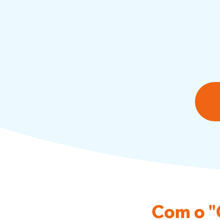
Benefício:
Diga 
e cheia de ener
Com o "