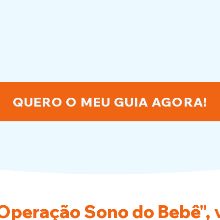
adeus às noites em claro e olá para uma vida mais de
gia!
QUERO O MEU GUIA AGORA!
Operação Sono do Bebê", v