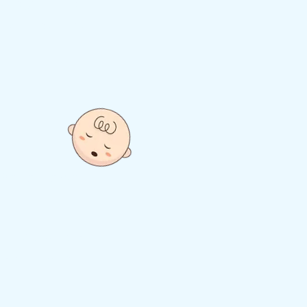
rustração de não
ndendo às suas
 para Fazer
no tranquila e
 e a dormir por