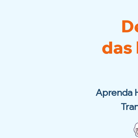
D
das
Aprenda 
Tra